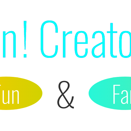
&
Fun
Fa