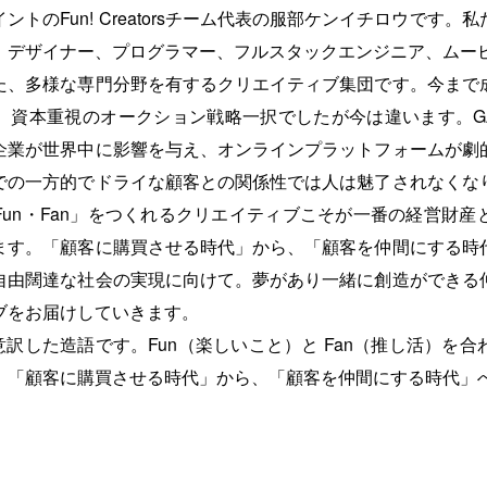
トのFun! Creatorsチーム代表の服部ケンイチロウです
、デザイナー、プログラマー、フルスタックエンジニア、ムービ
た、多様な専門分野を有するクリエイティブ集団です。今まで
資本重視のオークション戦略一択でしたが今は違います。GA
企業が世界中に影響を与え、オンラインプラットフォームが劇
での一方的でドライな顧客との関係性では人は魅了されなくな
un・Fan」をつくれるクリエイティブこそが一番の経営財
ます。「顧客に購買させる時代」から、「顧客を仲間にする時
自由闊達な社会の実現に向けて。夢があり一緒に創造ができる
ブをお届けしていきます。
anを意訳した造語です。Fun（楽しいこと）と Fan（推し活）
。「顧客に購買させる時代」から、「顧客を仲間にする時代」